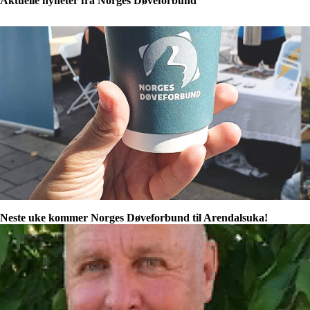
Aktuelle nyheter fra Norges Døveforbund
Neste uke kommer Norges Døveforbund til Arendalsuka!