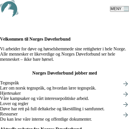
Skip
to
MENY
main
content
Velkommen til Norges Døveforbund
Vi arbeider for døve og hørselshemmede sine rettigheter i hele Norge.
Alle mennesker er likeverdige og Norges Døveforbund ser hele
mennesket – ikke bare hørsel.
Norges Døveforbund jobber med
Tegnspråk
Lær om norsk tegnspråk, og hvordan lære tegnspråk.
Hjertesaker
Våre kampsaker og vårt interessepolitiske arbeid.
Lover og regler
Døve har rett på full deltakelse og likestilling i samfunnet.
Ressurser
Du kan lese våre interne og offentlige dokumenter.