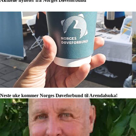
Aktuelle nyheter fra Norges Døveforbund
Neste uke kommer Norges Døveforbund til Arendalsuka!