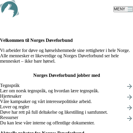
Skip
to
MENY
main
content
Velkommen til Norges Døveforbund
Vi arbeider for døve og hørselshemmede sine rettigheter i hele Norge.
Alle mennesker er likeverdige og Norges Døveforbund ser hele
mennesket – ikke bare hørsel.
Norges Døveforbund jobber med
Tegnspråk
Lær om norsk tegnspråk, og hvordan lære tegnspråk.
Hjertesaker
Våre kampsaker og vårt interessepolitiske arbeid.
Lover og regler
Døve har rett på full deltakelse og likestilling i samfunnet.
Ressurser
Du kan lese våre interne og offentlige dokumenter.