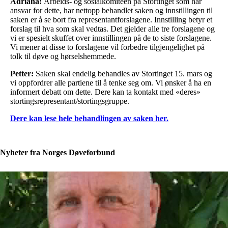
Adriana:
Arbeids- og sosialkomiteen på Stortinget som har
ansvar for dette, har nettopp behandlet saken og innstillingen til
saken er å se bort fra representantforslagene. Innstilling betyr et
forslag til hva som skal vedtas. Det gjelder alle tre forslagene og
vi er spesielt skuffet over innstillingen på de to siste forslagene.
Vi mener at disse to forslagene vil forbedre tilgjengelighet på
tolk til døve og hørselshemmede.
Petter:
Saken skal endelig behandles av Stortinget 15. mars og
vi oppfordrer alle partiene til å tenke seg om. Vi ønsker å ha en
informert debatt om dette. Dere kan ta kontakt med «deres»
stortingsrepresentant/stortingsgruppe.
Dere kan lese hele behandlingen av saken her.
Nyheter fra Norges Døveforbund