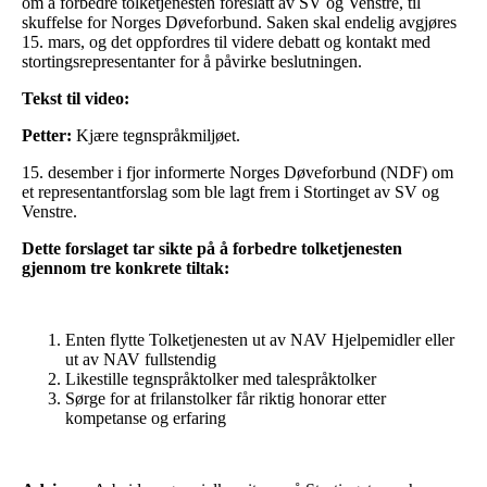
om å forbedre tolketjenesten foreslått av SV og Venstre, til
skuffelse for Norges Døveforbund. Saken skal endelig avgjøres
15. mars, og det oppfordres til videre debatt og kontakt med
stortingsrepresentanter for å påvirke beslutningen.
Tekst til video:
Petter:
Kjære tegnspråkmiljøet.
15. desember i fjor informerte Norges Døveforbund (NDF) om
et representantforslag som ble lagt frem i Stortinget av SV og
Venstre.
Dette forslaget tar sikte på å forbedre tolketjenesten
gjennom tre konkrete tiltak:
Enten flytte Tolketjenesten ut av NAV Hjelpemidler eller
ut av NAV fullstendig
Likestille tegnspråktolker med talespråktolker
Sørge for at frilanstolker får riktig honorar etter
kompetanse og erfaring