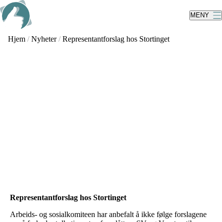
Skip
to
MENY
main
content
Hjem
/
Nyheter
/
Representantforslag hos Stortinget
Representantforslag hos Stortinget
Arbeids- og sosialkomiteen har anbefalt å ikke følge forslagene