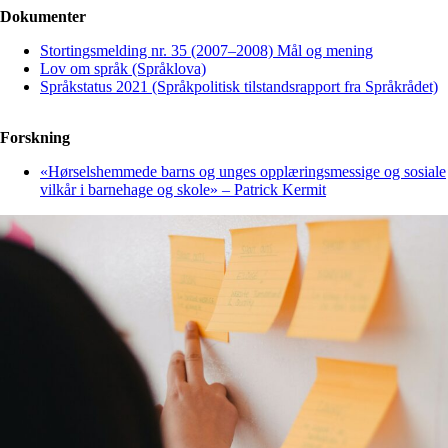
Dokumenter
Stortingsmelding nr. 35 (2007–2008) Mål og mening
Lov om språk (Språklova)
Språkstatus 2021 (Språkpolitisk tilstandsrapport fra Språkrådet)
Forskning
«Hørselshemmede barns og unges opplæringsmessige og sosiale
vilkår i barnehage og skole» – Patrick Kermit