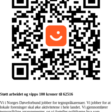
Støtt arbeidet og vipps 100 kroner til 62516
Vi i Norges Døveforbund jobber for tegnspråkarenaer. Vi jobber for at
lokale foreninger skal øke aktivitetene i hele landet. Vi gjennomfører
tegnspråklige arrangementer, og vi forteller politikerne hva som