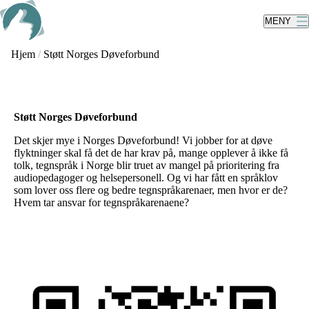
Skip
to
MENY
main
content
Hjem
/
Støtt Norges Døveforbund
Støtt Norges Døveforbund
Det skjer mye i Norges Døveforbund! Vi jobber for at døve
flyktninger skal få det de har krav på, mange opplever å ikke få
tolk, tegnspråk i Norge blir truet av mangel på prioritering fra
audiopedagoger og helsepersonell. Og vi har fått en språklov
som lover oss flere og bedre tegnspråkarenaer, men hvor er de?
Hvem tar ansvar for tegnspråkarenaene?