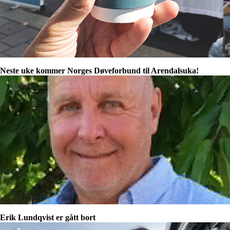
Neste uke kommer Norges Døveforbund til Arendalsuka!
Erik Lundqvist er gått bort