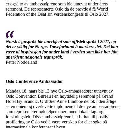
er også to av ambassadørene som ble utnevnt under årets
seremoni. De representerte Oslo da de prøvde å få World
Federation of the Deaf sin verdenskongress til Oslo 2027.
Norsk tegnspråk ble anerkjent som offisielt språk i 2021, og
det er viktig for Norges Døveforbund å markere det. Det kan
være til inspirasjon for andre land i verden som ikke har fått
anerkjent nasjonale tegnspråk.
Petter Noddeland
Oslo Conference Ambassador
Mandag 18. mars ble 13 nye Oslo-ambassadører utnevnt av
Oslo Convention Bureau i en høytidelig seremoni på Grand
Hotel By Scandic. Ordfører Anne Lindboe deltok i den årlige
seremonien og overleverte diplomene til de nye ambassadørene,
som representerer nøkkelpersoner innen lokale fag- og
forskningsfelt. Disse ambassadørene har bidratt til positiv
profilering av Oslo ved å være vertskap for eller søke på
internasjonale konferanser i byen.