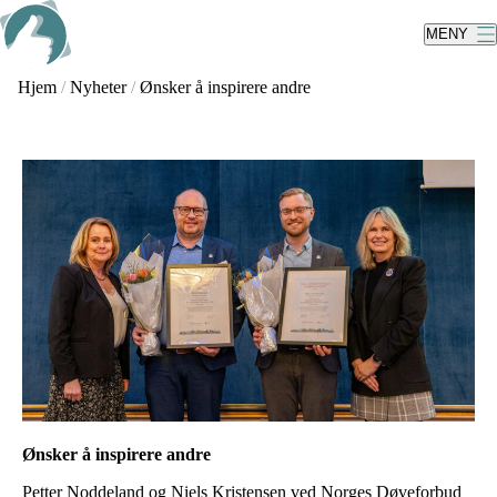
Skip
to
MENY
main
content
Hjem
/
Nyheter
/
Ønsker å inspirere andre
Ønsker å inspirere andre
Petter Noddeland og Niels Kristensen ved Norges Døveforbud