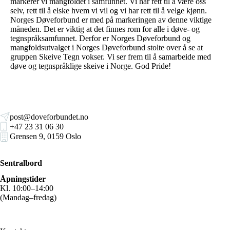
markerer vi mangfoldet i samfunnet. Vi har rett til å være oss
selv, rett til å elske hvem vi vil og vi har rett til å velge kjønn.
Norges Døveforbund er med på markeringen av denne viktige
måneden. Det er viktig at det finnes rom for alle i døve- og
tegnspråksamfunnet. Derfor er Norges Døveforbund og
mangfoldsutvalget i Norges Døveforbund stolte over å se at
gruppen Skeive Tegn vokser. Vi ser frem til å samarbeide med
døve og tegnspråklige skeive i Norge. God Pride!
post@doveforbundet.no
+47 23 31 06 30
Grensen 9, 0159 Oslo
Sentralbord
Åpningstider
Kl. 10:00–14:00
(Mandag–fredag)