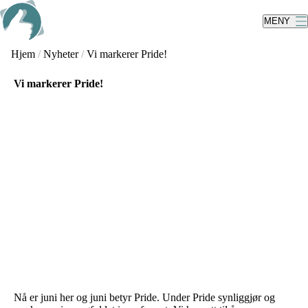
Skip
to
MENY
main
content
Hjem
/
Nyheter
/
Vi markerer Pride!
Vi markerer Pride!
Nå er juni her og juni betyr Pride. Under Pride synliggjør og