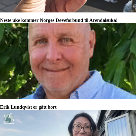
Neste uke kommer Norges Døveforbund til Arendalsuka!
Erik Lundqvist er gått bort