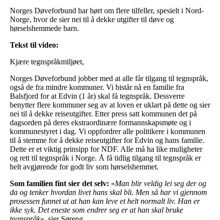
Norges Døveforbund har hørt om flere tilfeller, spesielt i Nord-
Norge, hvor de sier nei til å dekke utgifter til døve og
hørselshemmede barn.
Tekst til video:
Kjære tegnspråkmiljøet,
Norges Døveforbund jobber med at alle får tilgang til tegnspråk,
også de fra mindre kommuner. Vi bistår nå en familie fra
Balsfjord for at Edvin (1 år) skal få tegnspråk. Dessverre
benytter flere kommuner seg av at loven er uklart på dette og sier
nei til å dekke reiseutgifter. Etter press satt kommunen det på
dagsorden på deres ekstraordinære formannskapsmøte og i
kommunestyret i dag. Vi oppfordrer alle politikere i kommunen
til å stemme for å dekke reiseutgifter for Edvin og hans familie.
Dette er et viktig prinsipp for NDF. Alle må ha like muligheter
og rett til tegnspråk i Norge. Å få tidlig tilgang til tegnspråk er
helt avgjørende for godt liv som hørselshemmet.
Som familien fint sier det selv:
«
Man blir veldig lei seg der og
da og tenker hvordan livet hans skal bli. Men så har vi gjennom
prosessen funnet ut at han kan leve et helt normalt liv. Han er
ikke syk. Det eneste som endrer seg er at han skal bruke
tegnspråk
«, sier Søreng.