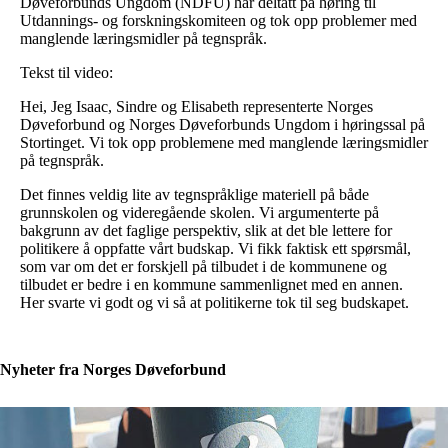
Døveforbunds Ungdom (NDFU) har deltatt på høring til
Utdannings- og forskningskomiteen og tok opp problemer med
manglende læringsmidler på tegnspråk.
Tekst til video:
Hei, Jeg Isaac, Sindre og Elisabeth representerte Norges
Døveforbund og Norges Døveforbunds Ungdom i høringssal på
Stortinget. Vi tok opp problemene med manglende læringsmidler
på tegnspråk.
Det finnes veldig lite av tegnspråklige materiell på både
grunnskolen og videregående skolen. Vi argumenterte på
bakgrunn av det faglige perspektiv, slik at det ble lettere for
politikere å oppfatte vårt budskap. Vi fikk faktisk ett spørsmål,
som var om det er forskjell på tilbudet i de kommunene og
tilbudet er bedre i en kommune sammenlignet med en annen.
Her svarte vi godt og vi så at politikerne tok til seg budskapet
.
Nyheter fra Norges Døveforbund