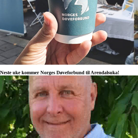
Neste uke kommer Norges Døveforbund til Arendalsuka!