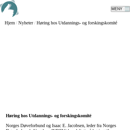
Skip
to
MENY
main
content
Hjem
/
Nyheter
/
Høring hos Utdannings- og forskingskomité
Høring hos Utdannings- og forskingskomité
Norges Døveforbund og Isaac E. Jacobsen, leder fra Norges