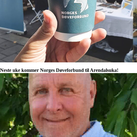
Neste uke kommer Norges Døveforbund til Arendalsuka!