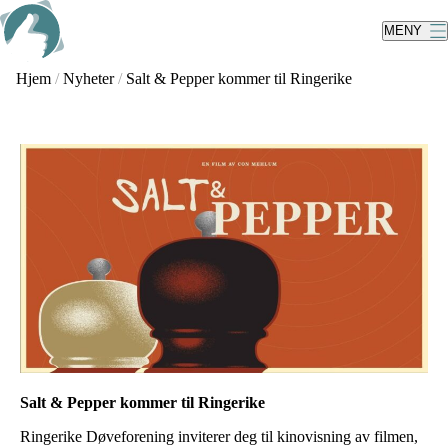
Skip
to
MENY
main
content
Hjem
/
Nyheter
/
Salt & Pepper kommer til Ringerike
Salt & Pepper kommer til Ringerike
Ringerike Døveforening inviterer deg til kinovisning av filmen,