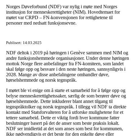
Norges Døveforbund (NDF) var nylig i møte med Norges
institusjon for menneskerettigheter (NIM). Hovedtemaet for
møtet var CRPD – FN-konvensjonen for rettighetene til
personer med nedsatt funksjonsevne.
Publisert:
14.03.2025
NDF deltok i 2019 på høringen i Genève sammen med NIM og
andre funksjonshemmede organisasjoner. Under denne høringen
mottok Norge flere anbefalinger fra FN-komiteen, som landet
skal følge opp og besvare i den neste høringen, sannsynligvis i
2028. Mange av disse anbefalingene omhandler døve,
hørselshemmede og norsk tegnspråk.
I møtet ble vi enige om å starte et samarbeid for å følge opp og
belyse menneskerettighetssaker, særlig de som berører døve og
hørselshemmede. Dette inkluderer blant annet tilgang til
tegnspråktolker og norsk tegnspråk. I tillegg vil NDF ta direkte
kontakt med Statsforvalteren for å utforske mulighetene for et
tettere samarbeid. Dette er viktig fordi hver kommune fatter
beslutninger basert på det de anser som beste praksis lokalt.
NDF ser imidlertid at det som anses som best for kommunen,
ikke nødvendigvis er det beste for den enkelte døve eller