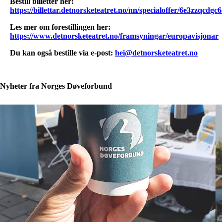
Bestill billetter her:
https://billettar.detnorsketeatret.no/nn/specialoffer/6e3zzqcdgc
Les mer om forestillingen her:
https://www.detnorsketeatret.no/framsyningar/europavisjonar
Du kan også bestille via e-post:
hei@detnorsketeatret.no
Nyheter fra Norges Døveforbund