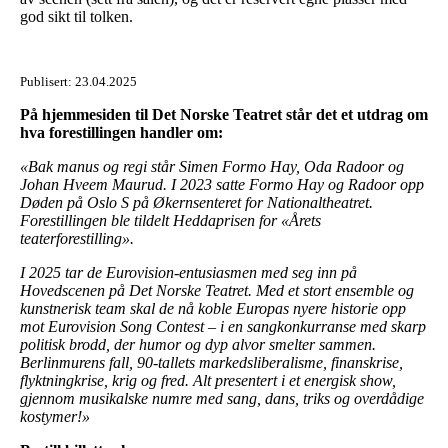
god sikt til tolken.
Publisert:
23.04.2025
På hjemmesiden til Det Norske Teatret står det et utdrag om
hva forestillingen handler om:
«Bak manus og regi står Simen Formo Hay, Oda Radoor og
Johan Hveem Maurud. I 2023 satte Formo Hay og Radoor opp
Døden på Oslo S på Økernsenteret for Nationaltheatret.
Forestillingen ble tildelt Heddaprisen for «Årets
teaterforestilling».
I 2025 tar de Eurovision-entusiasmen med seg inn på
Hovedscenen på Det Norske Teatret. Med et stort ensemble og
kunstnerisk team skal de nå koble Europas nyere historie opp
mot Eurovision Song Contest – i en sangkonkurranse med skarp
politisk brodd, der humor og dyp alvor smelter sammen.
Berlinmurens fall, 90-tallets markedsliberalisme, finanskrise,
flyktningkrise, krig og fred. Alt presentert i et energisk show,
gjennom musikalske numre med sang, dans, triks og overdådige
kostymer!»