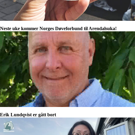
Neste uke kommer Norges Døveforbund til Arendalsuka!
Erik Lundqvist er gått bort