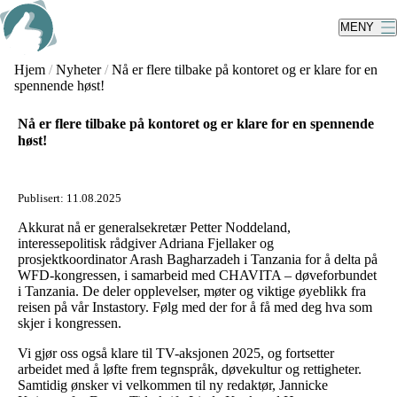
Skip
to
MENY
main
content
Hjem
/
Nyheter
/
Nå er flere tilbake på kontoret og er klare for en
spennende høst!
Nå er flere tilbake på kontoret og er klare for en spennende
høst!
Publisert:
11.08.2025
Akkurat nå er generalsekretær Petter Noddeland,
interessepolitisk rådgiver Adriana Fjellaker og
prosjektkoordinator Arash Bagharzadeh i Tanzania for å delta på
WFD-kongressen, i samarbeid med CHAVITA – døveforbundet
i Tanzania. De deler opplevelser, møter og viktige øyeblikk fra
reisen på vår Instastory. Følg med der for å få med deg hva som
skjer i kongressen.
Vi gjør oss også klare til TV-aksjonen 2025, og fortsetter
arbeidet med å løfte frem tegnspråk, døvekultur og rettigheter.
Samtidig ønsker vi velkommen til ny redaktør, Jannicke