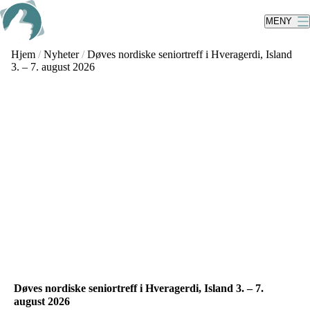
Skip
to
MENY
main
content
Hjem
/
Nyheter
/
Døves nordiske seniortreff i Hveragerdi, Island
3. – 7. august 2026
Døves nordiske seniortreff i Hveragerdi, Island 3. – 7.
august 2026