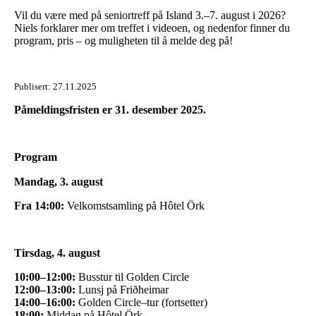
Vil du være med på seniortreff på Island 3.–7. august i 2026?
Niels forklarer mer om treffet i videoen, og nedenfor finner du
program, pris – og muligheten til å melde deg på!
Publisert:
27.11.2025
Påmeldingsfristen er 31. desember 2025.
Program
Mandag, 3. august
Fra 14:00:
Velkomstsamling på Hôtel Örk
Tirsdag, 4. august
10:00–12:00:
Busstur til Golden Circle
12:00–13:00:
Lunsj på Friðheimar
14:00–16:00:
Golden Circle–tur (fortsetter)
18:00:
Middag på Hôtel Örk