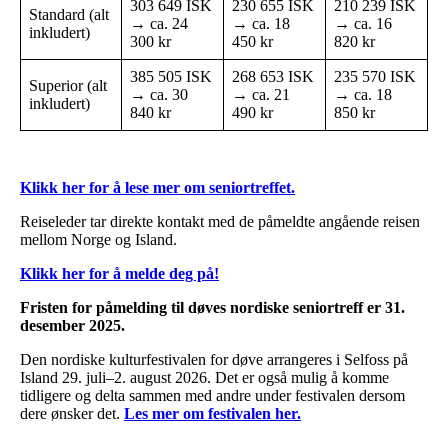
303 649 ISK
230 655 ISK
210 239 ISK
Standard (alt
→ ca. 24
→ ca. 18
→ ca. 16
inkludert)
300 kr
450 kr
820 kr
385 505 ISK
268 653 ISK
235 570 ISK
Superior (alt
→ ca. 30
→ ca. 21
→ ca. 18
inkludert)
840 kr
490 kr
850 kr
Klikk her for å lese mer om seniortreffet.
Reiseleder tar direkte kontakt med de påmeldte angående reisen
mellom Norge og Island.
Klikk her for å melde deg på!
Fristen for påmelding til døves nordiske seniortreff er 31.
desember 2025.
Den nordiske kulturfestivalen for døve arrangeres i Selfoss på
Island 29. juli–2. august 2026. Det er også mulig å komme
tidligere og delta sammen med andre under festivalen dersom
dere ønsker det.
Les mer om festivalen her.