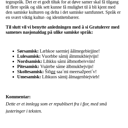
tegnspråk. Det er et godt tiltak for at døve samer skal få tilgang
til flere språk og slik sett kunne få mulighet til å bli kjent med
den samiske kulturen og delta i det samiske samfunnet. Språk er
en svært viktig kultur- og identitetsbærer.
Til slutt vil vi benytte anledningen med å si Gratulerer med
samenes nasjonaldag på ulike samiske språk:
Sørsamisk:
Læhkoe saemiej åålmegebiejjine!
Lulesamisk:
Vuorbbe sámij álmmukbiejvijn!
Nordsamisk:
Lihkku sámi álbmotbeivviin!
Pitesamisk:
Vuärrbe sáme älbmukbejvijn!
Skoltesamisk:
Šiõǥǥ saa´mi meersažpeei´v!
Umesamisk:
Lihkuos sämij ålmagenbiejvieb!
Kommentar:
Dette er et innlegg som er republisert fra i fjor, med små
justeringer i teksten.