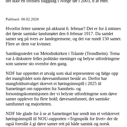
det ikke en offisiell flaggdag i Norge før i 2003, ti år etter.
Publisert:
06.02.2026
Hvorfor feirer samene på akkurat 6. februar? Det er for å minnes
det første samiske landsmøtet den 6 februar 1917. Da samlet
samer seg på tvers av landegrensene, og det var rundt 150 samer.
Flere av dem var kvinner.
Samlingsstedet var Metodistkirken i Tråante (Trondheim). Tema
var å diskutere felles politiske meninger og belyse utfordringene
som samene sto ovenfor den gang.
NDF har opprettet et utvalg som skal representere og følge opp
det mangfoldet som døvesamfunnet består av. Derfor har
mangfoldsutvalget skrevet et høringsinnspill i 2025 til
Sametinget om rapporten fra Sannhets- og
forsoningskommisjonen der vi belyste utfordringene som døve
samer opplever fra flere hold; døvesamfunnet, det samiske
samfunnet og majoriteten.
NDF ble glade for å se at Sametinget har sendt inn et velskrevet
høringsinnspill til NOU-rapporten «Tegnspråk for livet» der de
også foreslår å gi døve samer rett på både samisk og norsk