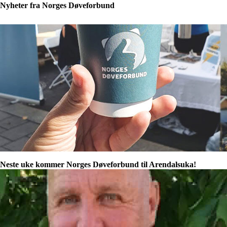
Nyheter fra Norges Døveforbund
Neste uke kommer Norges Døveforbund til Arendalsuka!