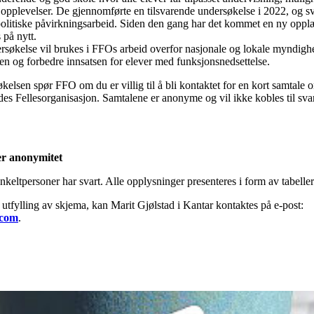
e opplevelser. De gjennomførte en tilsvarende undersøkelse i 2022, og 
politiske påvirkningsarbeid. Siden den gang har det kommet en ny opplæ
 på nytt.
ersøkelse vil brukes i FFOs arbeid overfor nasjonale og lokale myndighe
en og forbedre innsatsen for elever med funksjonsnedsettelse.
økelsen spør FFO om du er villig til å bli kontaktet for en kort samtale
Fellesorganisasjon. Samtalene er anonyme og vil ikke kobles til svare
er anonymitet
keltpersoner har svart. Alle opplysninger presenteres i form av tabeller 
tfylling av skjema, kan Marit Gjølstad i Kantar kontaktes på e‑post:
.com
.