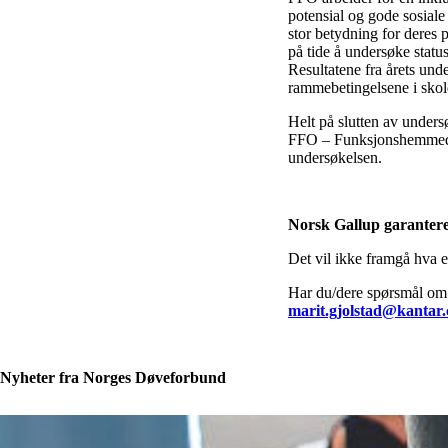
potensial og gode sosial
stor betydning for deres 
på tide å undersøke status
Resultatene fra årets und
rammebetingelsene i skol
Helt på slutten av unders
FFO – Funksjonshemmedes 
undersøkelsen.
Norsk Gallup garanter
Det vil ikke framgå hva en
Har du/dere spørsmål om u
marit.gjolstad@kantar
Nyheter fra Norges Døveforbund