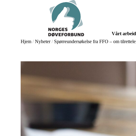
Skip
to
main
content
Vårt arbeid
Hjem
/
Nyheter
/
Spørreundersøkelse fra FFO – om tilrettele