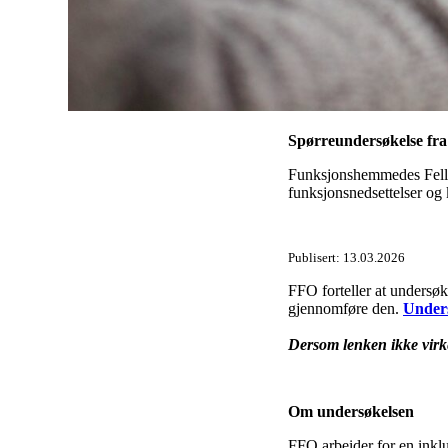
Spørreundersøkelse fra 
Funksjonshemmedes Felles
funksjonsnedsettelser og
Publisert:
13.03.2026
FFO forteller at undersøk
gjennomføre den.
Unders
Dersom lenken ikke virke
Om undersøkelsen
FFO arbeider for en inklud