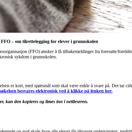
FFO – om tilrettelegging for elever i grunnskolen
organisasjon (FFO) ønsker å få tilbakemeldinger fra foresatte/foreld
 kronisk sykdom i grunnskolen.
elsen er kort, med spørsmål som skal være enkle å svare på. Det tar cir
økelsen besvares elektronisk ved å klikke på lenken her.
r, kan den kopieres og limes inn i nettleseren.
erende og god skole hvor alle elever får tilpasset undervisning, mulighet