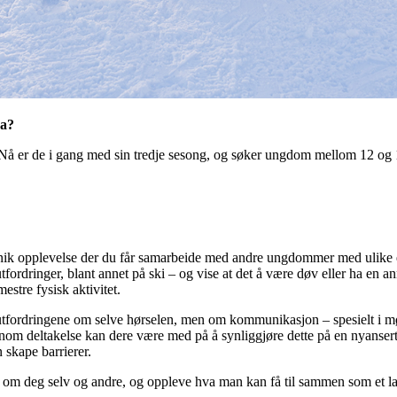
sa?
Nå er de i gang med sin tredje sesong, og søker ungdom mellom 12 og 
nik opplevelse der du får samarbeide med andre ungdommer med ulike e
ordringer, blant annet på ski – og vise at det å være døv eller ha en a
estre fysisk aktivitet.
utfordringene om selve hørselen, men om kommunikasjon – spesielt i
nom deltakelse kan dere være med på å synliggjøre dette på en nyanser
skape barrierer.
 om deg selv og andre, og oppleve hva man kan få til sammen som et la