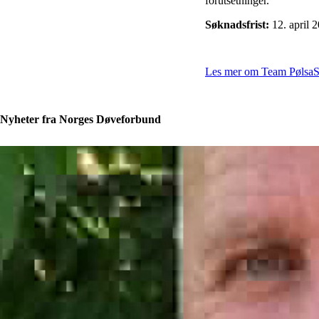
forutsetninger.
Søknadsfrist:
12. april 
Les mer om Team Pølsa
S
Nyheter fra Norges Døveforbund