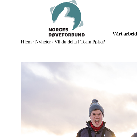
Skip
to
main
content
Vårt arbeid
Hjem
/
Nyheter
/
Vil du delta i Team Pølsa?