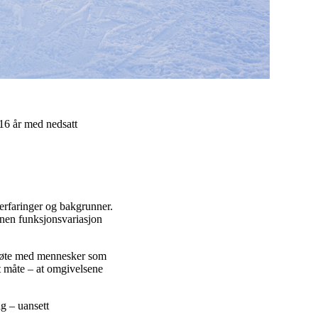
16 år med nedsatt
rfaringer og bakgrunner.
nnen funksjonsvariasjon
 møte med mennesker som
t måte – at omgivelsene
g – uansett