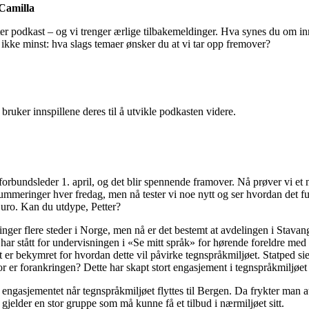
Camilla
r podkast – og vi trenger ærlige tilbakemeldinger. Hva synes du om in
ikke minst: hva slags temaer ønsker du at vi tar opp fremover?
 bruker innspillene deres til å utvikle podkasten videre.
 forbundsleder 1. april, og det blir spennende framover. Nå prøver vi et 
summeringer hver fredag, men nå tester vi noe nytt og ser hvordan det fu
uro. Kan du utdype, Petter?
inger flere steder i Norge, men nå er det bestemt at avdelingen i Stavan
ar stått for undervisningen i «Se mitt språk» for hørende foreldre med
r bekymret for hvordan dette vil påvirke tegnspråkmiljøet. Statped sie
 er forankringen? Dette har skapt stort engasjement i tegnspråkmiljøet
t engasjementet når tegnspråkmiljøet flyttes til Bergen. Da frykter man a
gjelder en stor gruppe som må kunne få et tilbud i nærmiljøet sitt.