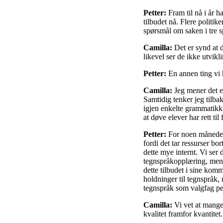
Petter:
Fram til nå i år h
tilbudet nå. Flere politike
spørsmål om saken i tre s
Camilla:
Det er synd at d
likevel ser de ikke utvikl
Petter:
En annen ting vi h
Camilla:
Jeg mener det e
Samtidig tenker jeg tilb
igjen enkelte grammatik
at døve elever har rett ti
Petter:
For noen måneder 
fordi det tar ressurser b
dette mye internt. Vi ser 
tegnspråkopplæring, mens
dette tilbudet i sine kom
holdninger til tegnspråk, 
tegnspråk som valgfag pe
Camilla:
Vi vet at mange
kvalitet framfor kvantitet.