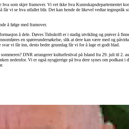
 se hva som skjer framover. Vi vet ikke hva Kunnskapsdepartementet kom
så får vi se hva utfallet blir. Det kan hende de likevel vedtar tegnspråk 
nde å følge med framover.
nformasjon å dele. Døves Tidsskrift er i stadig utvikling og prøver å finn
jennomføres en spørreundersøkelse, slik at dere kan være med og påvirke
 svar vi får inn, desto bedre grunnlag får vi for å lage et godt blad.
l sommeren? DNR arrangerer kulturfestival på Island fra 29. juli til 2. 
 lenken nedenfor. Vi er også nysgjerrige på hva dere synes om podkast i 
r.