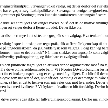
ar tegnspråkmiljøet i Stavanger vokst veldig, og det er derfor det svir ek
re har engasjert seg. Lokalpolitikere i Stavanger er uenige i avgjørelsen. 
pørretimer på Stortinget, men kunnskapsministeren har unngått å svare.
e ikke ser at miljøet i Stavanger vokser. Vi så det da de mottok frivilligh
ingen og velger derfor å fjerne tilbudet. Det er ikke bra.
ar diskutert mye i det siste, er tegnspråk som valgfag. Hva tenker du 
r viktig å spre kunnskap om tegnspråk, slik at flere får kjennskap til de
ake på ungdomsskolen, da jeg hadde tysk som valgfag. I dag kan jeg bar
kformer – men er det bra nok? Når man snakker om tegnspråk som valg
l fullverdig språkopplæring, og ikke bare et «valgfagstilbud».
siden publiserte fagmiljøet en artikkel der de argumenterte mot å ha t
ort fra døve og hørselshemmede barn. Vi i Norges Døveforbund har lest a
det fra et brukerperspektiv og er enige med fagmiljøet. Det blir feil der
 døve som har rett på det, ikke får det. Samtidig er det mange av vå
muner, så her er det to hensyn som må veies opp mot hverandre. Det er vi
men hva med kvaliteten? Vi frykter at kvaliteten blir for dårlig. Derfor ha
r nå.
 døve elever i dag ikke får fullverdig språkopplæring. Derfor må vi ho