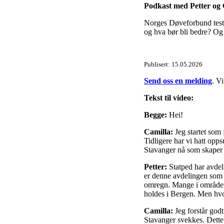
Podkast med Petter og 
Norges Døveforbund teste
og hva bør bli bedre? Og 
Publisert:
15.05.2026
Send oss en melding
. Vi
Tekst til video:
Begge:
Hei!
Camilla:
Jeg startet som
Tidligere har vi hatt opp
Stavanger nå som skaper 
Petter:
Statped har avdel
er denne avdelingen som h
omregn. Mange i området e
holdes i Bergen. Men hvor
Camilla:
Jeg forstår god
Stavanger svekkes. Dette 