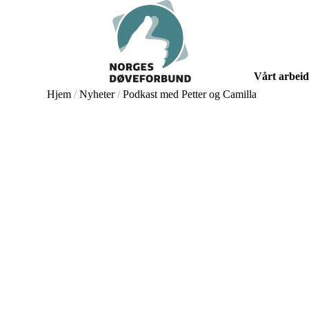
Skip
to
main
content
Vårt arbeid
Hjem
/
Nyheter
/
Podkast med Petter og Camilla