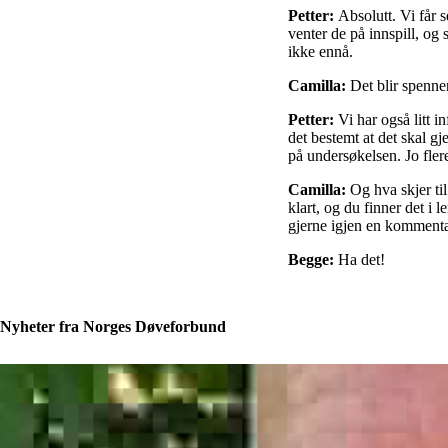
Petter:
Absolutt. Vi får
venter de på innspill, og 
ikke ennå.
Camilla:
Det blir spenne
Petter:
Vi har også litt i
det bestemt at det skal g
på undersøkelsen. Jo flere
Camilla:
Og hva skjer ti
klart, og du finner det i
gjerne igjen en kommenta
Begge:
Ha det!
Nyheter fra Norges Døveforbund