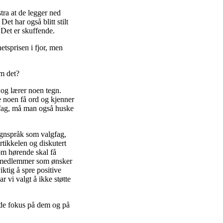
stra at de legger ned
Det har også blitt stilt
 Det er skuffende.
etsprisen i fjor, men
om det?
t og lærer noen tegn.
e noen få ord og kjenner
fag, må man også huske
egnspråk som valgfag,
rtikkelen og diskutert
som hørende skal få
re medlemmer som ønsker
ktig å spre positive
r vi valgt å ikke støtte
lde fokus på dem og på