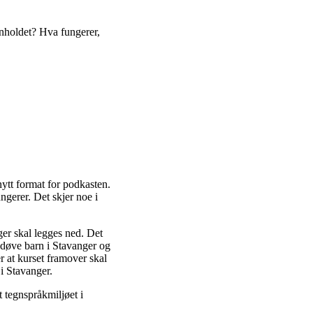
nholdet? Hva fungerer,
nytt format for podkasten.
ngerer. Det skjer noe i
ger skal legges ned. Det
 døve barn i Stavanger og
r at kurset framover skal
 i Stavanger.
t tegnspråkmiljøet i