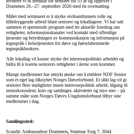
inviterer vi til seminar for seniorer fra 55 år og oppover i
Drammen 26.–27. september 2026 med én overnatting.
Målet med seminaret er å styrke sivilsamfunnets rolle og
tillitsbyggende arbeid blant seniorer og lokallagene. Vi har satt
sammen et spennende program med tre aktuelle foredrag om
rettigheter, informasjonskanaler ved kontakt med offentlige
tjenester og betydningen av kommunikasjon og informasjon på
tegnspråk i helsetjenesten for døve og hørselshemmede
tegnspråkbrukere.
Alle lokallag vil kunne styrke det interessepolitiske arbeidet og
bidra til å ivareta seniorers rettigheter i årene som kommer.
Mange medlemmer har uttrykt ønske om å etablere NDF Senior
som et eget lag tilknyttet Norges Døveforbund. Et slikt lag vil gi
seniorer flere muligheter innen interessepolitisk arbeid, tilgang til
seniorkonsulent, kurs og samlinger, aktiviteter og mye mer – på
samme måte som Norges Døves Ungdomsforbund tilbyr sine
medlemmer i dag.
Samlingssted:
Scandic Ambassadeur Drammen
,
Strømsø Torg 7, 3044