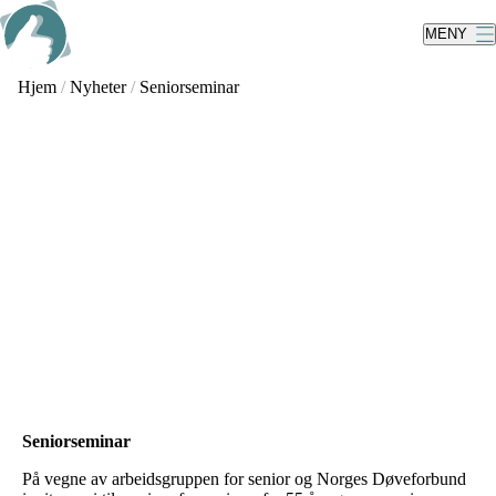
Skip
to
MENY
main
content
Hjem
/
Nyheter
/
Seniorseminar
Seniorseminar
På vegne av arbeidsgruppen for senior og Norges Døveforbund