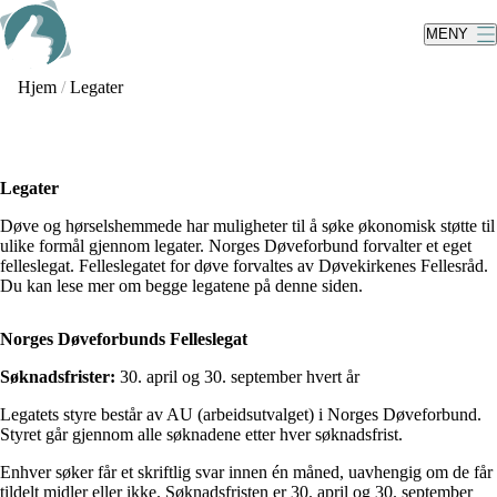
Skip
to
MENY
main
content
Hjem
/
Legater
Legater
Døve og hørselshemmede har muligheter til å søke økonomisk støtte til
ulike formål gjennom legater. Norges Døveforbund forvalter et eget
felleslegat. Felleslegatet for døve forvaltes av Døvekirkenes Fellesråd.
Du kan lese mer om begge legatene på denne siden.
Norges Døveforbunds Felleslegat
Søknadsfrister:
30. april og 30. september hvert år
Legatets styre består av AU (arbeidsutvalget) i Norges Døveforbund.
Styret går gjennom alle søknadene etter hver søknadsfrist.
Enhver søker får et skriftlig svar innen én måned, uavhengig om de får
tildelt midler eller ikke. Søknadsfristen er 30. april og 30. september