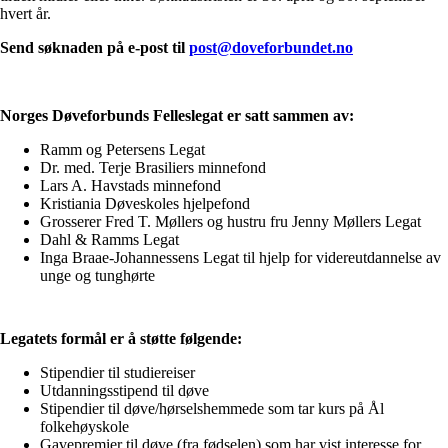
hvert år.
Send søknaden på e-post til
post@doveforbundet.no
Norges Døveforbunds Felleslegat er satt sammen av:
Ramm og Petersens Legat
Dr. med. Terje Brasiliers minnefond
Lars A. Havstads minnefond
Kristiania Døveskoles hjelpefond
Grosserer Fred T. Møllers og hustru fru Jenny Møllers Legat
Dahl & Ramms Legat
Inga Braae-Johannessens Legat til hjelp for videreutdannelse av
unge og tunghørte
Legatets formål er å støtte følgende:
Stipendier til studiereiser
Utdanningsstipend til døve
Stipendier til døve/hørselshemmede som tar kurs på Ål
folkehøyskole
Gavepremier til døve (fra fødselen) som har vist interesse for