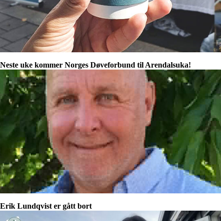
Neste uke kommer Norges Døveforbund til Arendalsuka!
Erik Lundqvist er gått bort