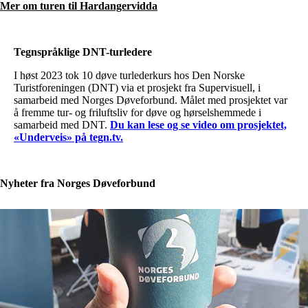
Mer om turen til Hardangervidda
Tegnspråklige DNT-turledere
I høst 2023 tok 10 døve turlederkurs hos Den Norske
Turistforeningen (DNT) via et prosjekt fra Supervisuell, i
samarbeid med Norges Døveforbund. Målet med prosjektet var
å fremme tur- og friluftsliv for døve og hørselshemmede i
samarbeid med DNT.
Du kan lese og se video om prosjektet,
«Underveis» på tegn.tv.
Nyheter fra Norges Døveforbund