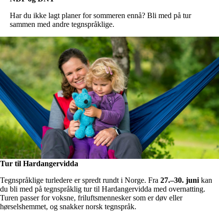
Har du ikke lagt planer for sommeren ennå? Bli med på tur
sammen med andre tegnspråklige.
Tur til Hardangervidda
Tegnspråklige turledere er spredt rundt i Norge. Fra
27.–30. juni
kan
du bli med på tegnspråklig tur til Hardangervidda med overnatting.
Turen passer for voksne, friluftsmennesker som er døv eller
hørselshemmet, og snakker norsk tegnspråk.