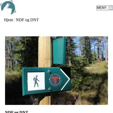
Skip
to
MENY
main
content
Hjem
/
NDF og DNT
NDF og DNT