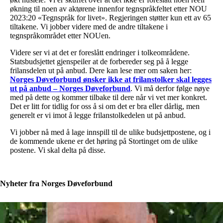
økning til noen av aktørene innenfor tegnspråkfeltet etter NOU
2023:20 «Tegnspråk for livet». Regjeringen støtter kun ett av 65
tiltakene. Vi jobber videre med de andre tiltakene i
tegnspråkområdet etter NOUen.
Videre ser vi at det er foreslått endringer i tolkeområdene.
Statsbudsjettet gjenspeiler at de forbereder seg på å legge
frilansdelen ut på anbud. Dere kan lese mer om saken her:
Norges Døveforbund ønsker ikke at frilanstolker skal legges
ut på anbud – Norges Døveforbund
. Vi må derfor følge nøye
med på dette og kommer tilbake til dere når vi vet mer konkret.
Det er litt for tidlig for oss å si om det er bra eller dårlig, men
generelt er vi imot å legge frilanstolkedelen ut på anbud.
Vi jobber nå med å lage innspill til de ulike budsjettpostene, og i
de kommende ukene er det høring på Stortinget om de ulike
postene. Vi skal delta på disse.
Nyheter fra Norges Døveforbund